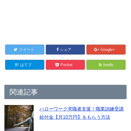
ツイート
シェア
Google+
B!
はてブ
Pocket
feedly
関連記事
ハローワーク求職者支援！職業訓練受講
給付金【月10万円】をもらう方法