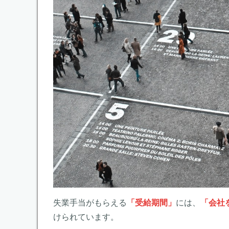
失業手当がもらえる
「受給期間」
には、
「会社
けられています。