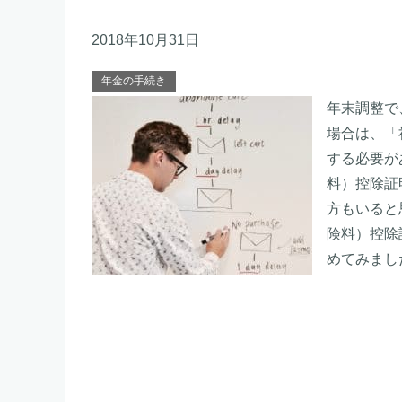
2018年10月31日
年金の手続き
年末調整で
場合は、「
する必要が
料）控除証
方もいると
険料）控除
めてみまし