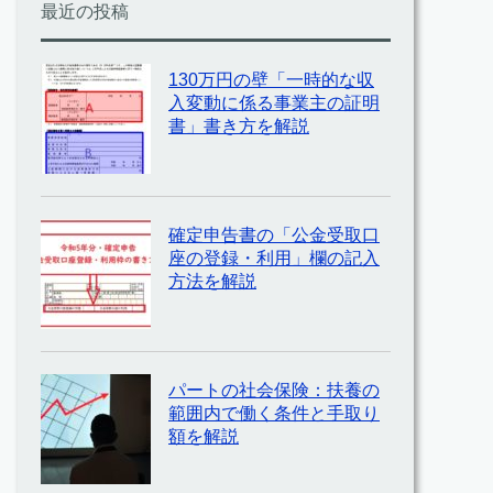
最近の投稿
130万円の壁「一時的な収
入変動に係る事業主の証明
書」書き方を解説
確定申告書の「公金受取口
座の登録・利用」欄の記入
方法を解説
パートの社会保険：扶養の
範囲内で働く条件と手取り
額を解説