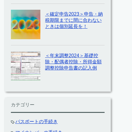
＜確定申告2023＞申告・納
税期限までに間に合わない
ときは個別延長を！
＜年末調整2024＞基礎控
除・配偶者控除・所得金額
調整控除申告書の記入例
カテゴリー
パスポートの手続き