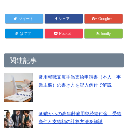
ツイート
シェア
Google+
B!
はてブ
Pocket
feedly
関連記事
常用就職支度手当支給申請書（本人・事
業主欄）の書き方を記入例付で解説
60歳からの高年齢雇用継続給付金！受給
条件と支給額の計算方法を解説