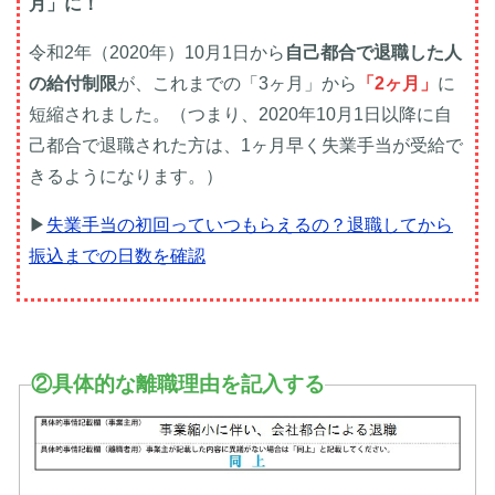
月」に！
令和2年（2020年）10月1日から
自己都合で退職した人
の給付制限
が、これまでの「3ヶ月」から
「2ヶ月」
に
短縮されました。（つまり、2020年10月1日以降に自
己都合で退職された方は、1ヶ月早く失業手当が受給で
きるようになります。）
▶
失業手当の初回っていつもらえるの？退職してから
振込までの日数を確認
②具体的な離職理由を記入する