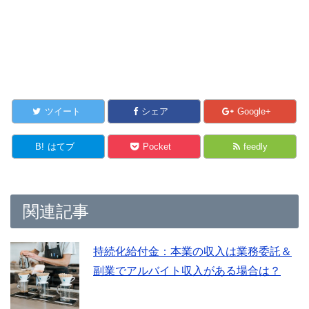
ツイート
シェア
Google+
B!
はてブ
Pocket
feedly
関連記事
持続化給付金：本業の収入は業務委託＆
副業でアルバイト収入がある場合は？