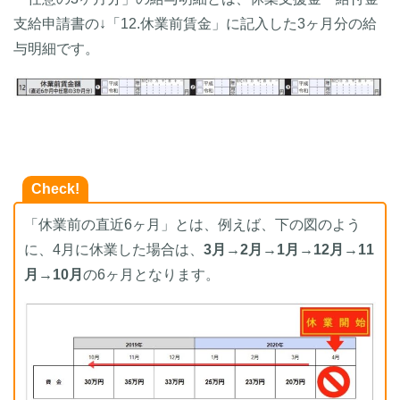
支給申請書の↓「12.休業前賃金」に記入した3ヶ月分の給
与明細です。
Check!
「休業前の直近6ヶ月」とは、例えば、下の図のよう
に、4月に休業した場合は、
3月→2月→1月→12月→11
月→10月
の6ヶ月となります。