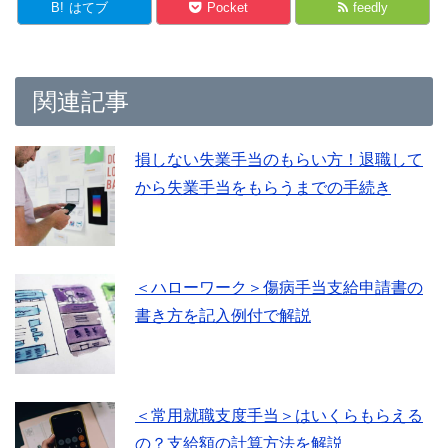
B!
はてブ
Pocket
feedly
関連記事
損しない失業手当のもらい方！退職して
から失業手当をもらうまでの手続き
＜ハローワーク＞傷病手当支給申請書の
書き方を記入例付で解説
＜常用就職支度手当＞はいくらもらえる
の？支給額の計算方法を解説