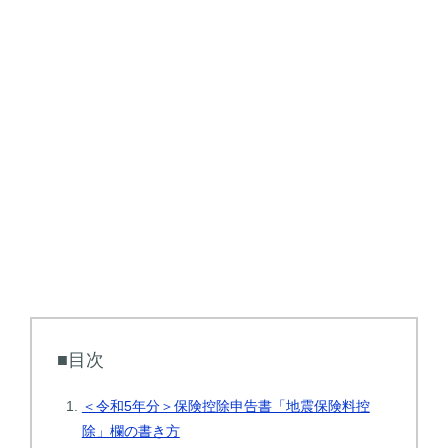
■目次
＜令和5年分＞保険控除申告書「地震保険料控
除」欄の書き方