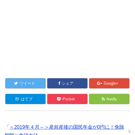
ツイート
シェア
Google+
B!
はてブ
Pocket
feedly
「
＜2019年４月～＞産前産後の国民年金が0円に！免除