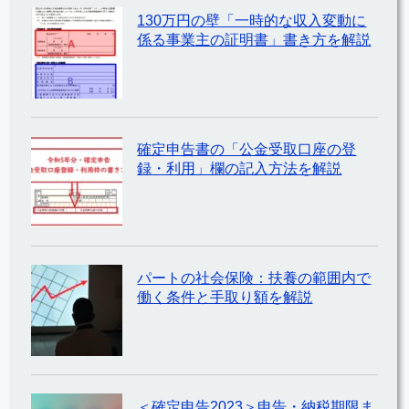
130万円の壁「一時的な収入変動に
係る事業主の証明書」書き方を解説
確定申告書の「公金受取口座の登
録・利用」欄の記入方法を解説
パートの社会保険：扶養の範囲内で
働く条件と手取り額を解説
＜確定申告2023＞申告・納税期限ま